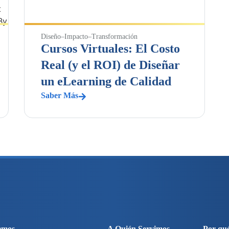
Diseño
–
Impacto
–
Transformación
Cursos Virtuales: El Costo
Real (y el ROI) de Diseñar
un eLearning de Calidad
Saber Más
emos
A Quién Servimos
Por qu